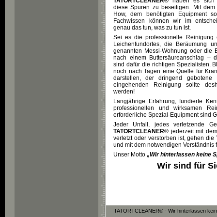
TATORTCLEANER®
haben es sich 
diese Spuren zu beseitigen. Mit de
How, dem benötigten Equipment s
Fachwissen können wir im entsch
genau das tun, was zu tun ist.
Sei es die professionelle Reinigung e
Leichenfundortes, die Beräumung u
genannten Messi-Wohnung oder die B
nach einem Buttersäureanschlag – 
sind dafür die richtigen Spezialisten
noch nach Tagen eine Quelle für Kran
darstellen, der dringend gebotene 
eingehenden Reinigung sollte desha
werden!
Langjährige Erfahrung, fundierte Ke
professionellen und wirksamen Re
erforderliche Spezial-Equipment sind Ga
Jeder Unfall, jedes verletzende Ge
TATORTCLEANER®
jederzeit mit dem
verletzt oder verstorben ist, gehen die
und mit dem notwendigen Verständnis fü
Unser Motto
„Wir hinterlassen keine 
Wir sind für S
TATORTCLEANER® - Wir hinterlassen keine 