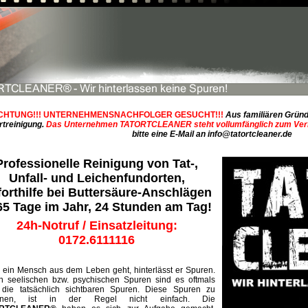
CHTUNG!!! UNTERNEHMENSNACHFOLGER GESUCHT!!!
Aus familiären Grün
rtreinigung.
Das Unternehmen TATORTCLEANER steht vollumfänglich zum Ver
bitte eine E-Mail an
info@tatortcleaner.de
Professionelle Reinigung von Tat-,
Unfall- und Leichenfundorten,
orthilfe bei Buttersäure-Anschlägen
65 Tage im Jahr, 24 Stunden am Tag!
24h-Notruf / Einsatzleitung:
0172.6111116
ein Mensch aus dem Leben geht, hinterlässt er Spuren.
 seelischen bzw. psychischen Spuren sind es oftmals
die tatsächlich sichtbaren Spuren. Diese Spuren zu
ernen, ist in der Regel nicht einfach. Die