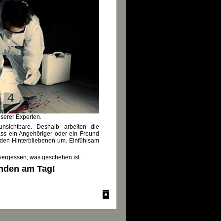
nserer Experten.
unsichtbare. Deshalb arbeiten die
dass ein Angehöriger oder ein Freund
den Hinterbliebenen um. Einfühlsam
 vergessen, was geschehen ist.
unden am Tag!