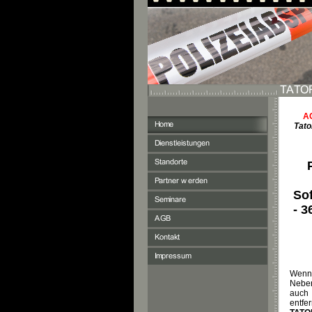
A
Tato
Sof
- 3
Wenn 
Neben
auch 
entf