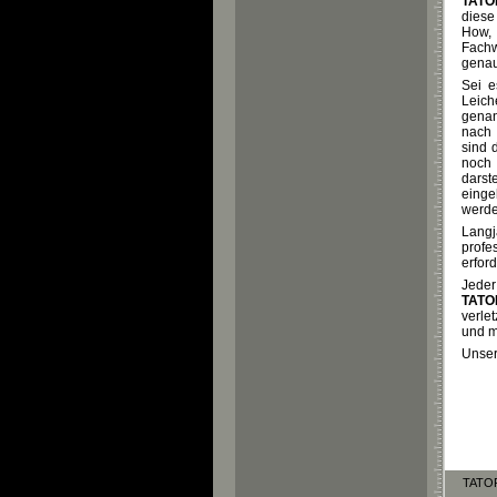
TAT
diese
How,
Fach
genau 
Sei e
Leich
genan
nach
sind 
noch 
darst
einge
werde
Langj
prof
erfor
Jeder
TAT
verle
und m
Unser
TATOR