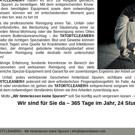
ORTCLEANER®
haben es sich zur Aufgabe gemacht,
 Spuren zu beseitigen. Mit dem entsprechenden Know-
 dem benötigten Equipment sowie dem notwendigen
wissen können wir im entscheidenden Moment ganz
das tun, was zu tun ist.
s die professionelle Reinigung eines Tat-, Unfall- oder
enfundortes, die Beräumung und Säuberung einer so
nten Messi-Wohnung oder die Bereinigung eines Ortes
 einem Buttersäureanschlag – die
TATORTCLEANER®
dafür die richtigen Spezialisten. Blut und Gewebe können
nach Tagen eine Quelle für Krankheiten und Infektionen
ellen, der dringend gebotene Handlungsbedarf einer
henden Reinigung sollte deshalb nicht unterschätzt
n!
ährige Erfahrung, fundierte Kenntnisse im Bereich der
essionellen und wirksamen Reinigung und das stets
derliche Spezial-Equipment sind Garant für ein zuverlässiges Ergebnis der Arbeit u
 Unfall, jedes verletzende Geschehen hinterlässt Spuren, sichtbare und 
ORTCLEANER®
jederzeit mit dem erforderlichen Fingerspitzengefühl. Im Falle, 
tzt oder verstorben ist, gehen die
TATORTCLEANER®
entsprechend sorgsam mit 
it dem notwendigen Verständnis führen sie ihre Arbeiten zuverlässig aus.
 Motto
„Wir hinterlassen keine Spuren!“
soll Sie künftig auch vergessen lassen -
Wir sind für Sie da – 365 Tage im Jahr, 24 St
TCLEANER® - Wir hinterlassen keine Spuren! | info@tatortcleaner.com